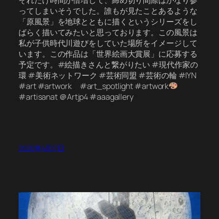
ってしまいそうでした。誰もが見たことあるような
「原風景」を地球とともに描くというシリーズをし
ばらく描いてみたいと思っております。この風景は
私が子供時代川遊びをしていた場所をイメージして
います。この作品は「世界絵画大賞展」に応募する
予定です。#絵描きさんと繋がりたい #現代作家の
環 #美術ネットワーク #芸術同盟 #芸術の輪 #IYN
#art #artwork #art_spotlight #artwork
#artisanat ＠Artjp4 #aaagallery
2026年4月17日