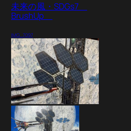
未来の風・SDGs7
BrushUp
IMG_7097