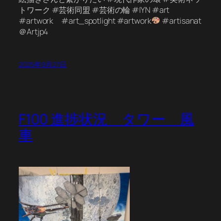
トワーク #芸術同盟 #芸術の輪 #IYN #art
#artwork #art_spotlight #artwork
#artisanat
＠Artjp4
2025年9月27日
F100 進捗状況 タワー 風
車