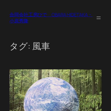
内
容
合同会社工房ひで OBARA HIDETAKA・
を
小原秀隆
ス
キ
ッ
プ
タグ:
風車