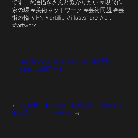
です。#絵描きさんと繋がりたい #現代作
家の環 #美術ネットワーク #芸術同盟 #芸
術の輪 #IYN #artillip #illustshare #art
#artwork
art
SDGs
Si-Fi
キャンバス
油彩画
油絵
現代アート
←
F100号 進
F100 進捗状況 月のクレ
捗状況
ーター
→