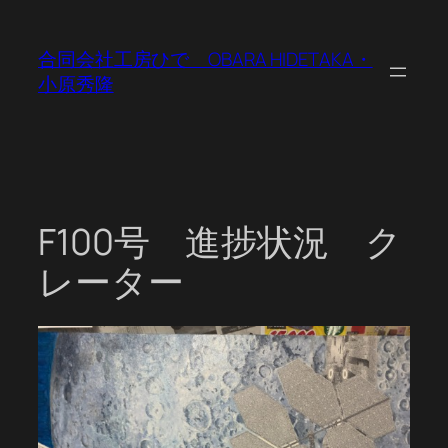
内
容
合同会社工房ひで OBARA HIDETAKA・
を
小原秀隆
ス
キ
ッ
プ
F100号 進捗状況 ク
レーター