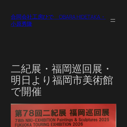
内
容
合同会社工房ひで OBARA HIDETAKA・
を
小原秀隆
ス
キ
ッ
プ
二紀展・福岡巡回展・
明日より福岡市美術館
で開催