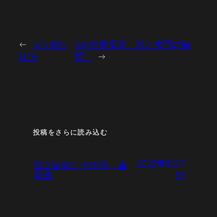
←
S30進捗
S30進捗状況 岩と水面の描
状況
写Ⅰ
→
投稿をさらに読み込む
2026年8月7
星之記憶2・F30号 油
彩画
日