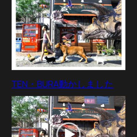
TEN・BURA動かしました
動
画
プ
レ
ー
ヤ