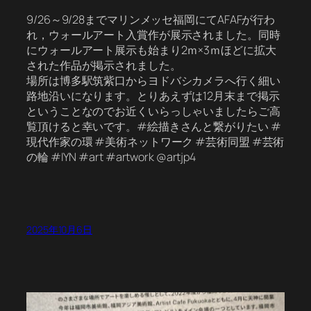
9/26～9/28までマリンメッセ福岡にてAFAFが行わ
れ，ウォールアート入賞作が展示されました。同時
にウォールアート展示も始まり2ｍ×3ｍほどに拡大
された作品が掲示されました。
場所は博多駅筑紫口からヨドバシカメラへ行く細い
路地沿いになります。とりあえずは12月末まで掲示
ということなのでお近くいらっしゃいましたらご高
覧頂けると幸いです。#絵描きさんと繋がりたい #
現代作家の環 #美術ネットワーク #芸術同盟 #芸術
の輪 #IYN #art #artwork @artjp4
2025年10月6日