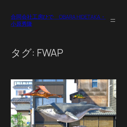
内
容
合同会社工房ひで OBARA HIDETAKA・
を
小原秀隆
ス
キ
ッ
プ
タグ:
FWAP