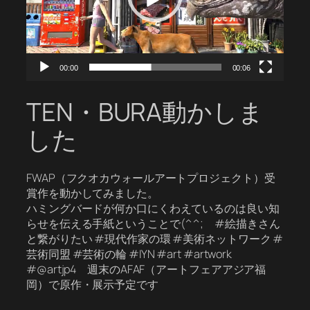
ー
00:00
00:06
TEN・BURA動かしま
した
FWAP（フクオカウォールアートプロジェクト）受
賞作を動かしてみました。
ハミングバードが何か口にくわえているのは良い知
らせを伝える手紙ということで(^^; #絵描きさん
と繋がりたい #現代作家の環 #美術ネットワーク #
芸術同盟 #芸術の輪 #IYN #art #artwork
#@artjp4 週末のAFAF（アートフェアアジア福
岡）で原作・展示予定です