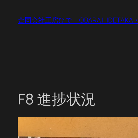
内
容
合同会社工房ひで OBARA HIDETAK
を
ス
キ
ッ
プ
F8 進捗状況