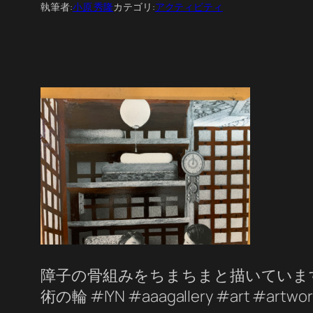
執筆者:
小原 秀隆
カテゴリ:
アクティビティ
障子の骨組みをちまちまと描いています
術の輪 #IYN #aaagallery #art #artwor