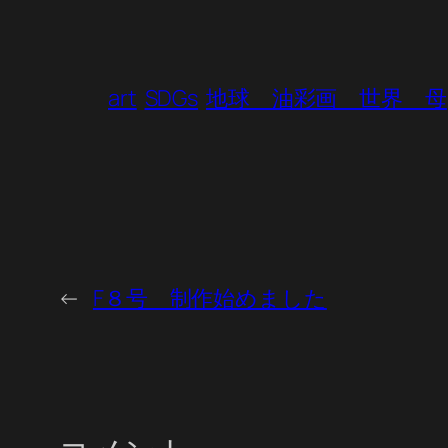
art
SDGs
地球 油彩画 世界 母
←
F８号 制作始めました