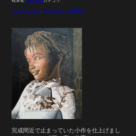
執筆者:
小原 秀隆
カテゴリ:
アクティビティ
, 
ギャラリー（油彩画）
完成間近で止まっていた小作を仕上げまし