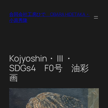
内
容
合同会社工房ひで OBARA HIDETAKA・
を
小原秀隆
ス
キ
ッ
プ
Kojyoshin・Ⅲ・
SDGs4 F0号 油彩
画