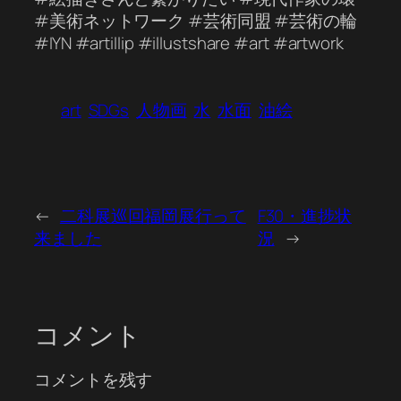
#美術ネットワーク #芸術同盟 #芸術の輪
#IYN #artillip #illustshare #art #artwork
art
SDGs
人物画
水
水面
油絵
←
二科展巡回福岡展行って
F30・進捗状
来ました
況
→
コメント
コメントを残す