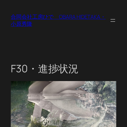
内
容
合同会社工房ひで OBARA HIDETAKA・
を
小原秀隆
ス
キ
ッ
プ
F30・進捗状況